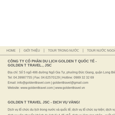
HOME
GIỚI THIỆU
TOUR TRONG NƯỚC
TOUR NƯỚC NGOÀ
CÔNG TY CỔ PHẦN DU LỊCH GOLDEN T QUỐC TẾ -
GOLDEN T TRAVEL., JSC
Địa chỉ: Số 5 ngõ 486 đường Ngô Gia Tự, phường Đức Giang, quận Long Biê
Tel: 04.39987755 | Fax: 04.62570129 | Hotline: 0989 32 32 69
Email: info@goldenttravel.com | goldenttravel@gmail.com
Website: www.goldenttravel.com | www.goldenttravel.vn
GOLDEN T TRAVEL JSC - DỊCH VỤ VÀNG!
Dịch vụ tổ chức du lịch trong nước và quốc tế; dịch vụ tổ chức sự kiện; dịch v