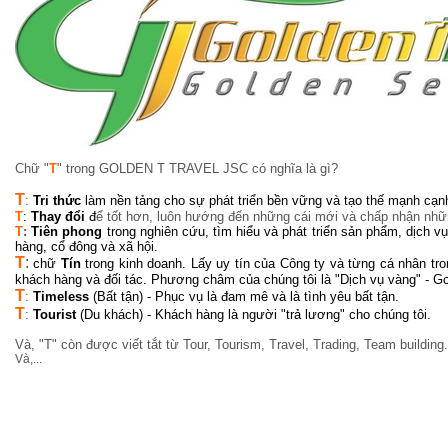
Chữ "
T
" trong GOLDEN T TRAVEL JSC có nghĩa là gì?
T
:
Tri thức
làm nền tảng cho sự phát triển bền vững và tạo thế mạnh cạn
T
:
Thay đổi
đ
ể tốt hơn, luôn hướng đến những cái mới và chấp nhận nhữn
T
:
Tiên phong
trong nghiên cứu, tìm hiểu và phát triển sản phẩm, dịch
hàng, cổ đông và xã hội.
T
:
chữ
Tín
trong kinh doanh. Lấy uy tín của Công ty và từng cá nhân tr
khách hàng và đối tác. Phương châm của chúng tôi là "Dịch vụ vàng" - Go
T
:
Timeless
(Bất tận) - Phục vụ là đam mê và là tình yêu bất tận.
T
:
Tourist
(Du khách) - Khách hàng là người "trả lương" cho chúng tôi.
Và, "T" còn được viết tắt từ Tour, Tourism, Travel, Trading, Team building.
Và,...