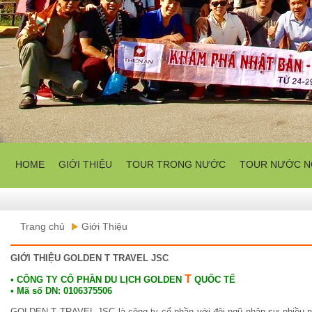
HOME
GIỚI THIỆU
TOUR TRONG NƯỚC
TOUR NƯỚC N
Trang chủ
Giới Thiệu
GIỚI THIỆU GOLDEN T TRAVEL JSC
T
• CÔNG TY CỔ PHẦN DU LỊCH GOLDEN
QUỐC TẾ
• Mã số DN: 0106375506
GOLDEN T TRAVEL JSC là công ty cổ phần với đội ngũ nhân sự nhiều nă