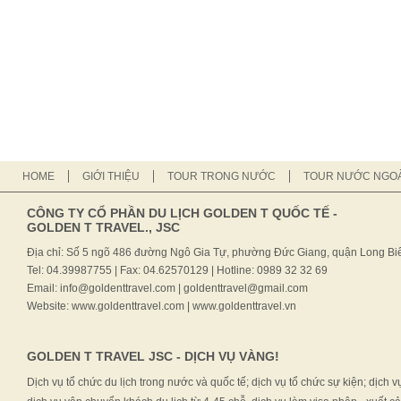
HOME
GIỚI THIỆU
TOUR TRONG NƯỚC
TOUR NƯỚC NGOÀ
CÔNG TY CỔ PHẦN DU LỊCH GOLDEN T QUỐC TẾ -
GOLDEN T TRAVEL., JSC
Địa chỉ: Số 5 ngõ 486 đường Ngô Gia Tự, phường Đức Giang, quận Long Biê
Tel: 04.39987755 | Fax: 04.62570129 | Hotline: 0989 32 32 69
Email: info@goldenttravel.com | goldenttravel@gmail.com
Website: www.goldenttravel.com | www.goldenttravel.vn
GOLDEN T TRAVEL JSC - DỊCH VỤ VÀNG!
Dịch vụ tổ chức du lịch trong nước và quốc tế; dịch vụ tổ chức sự kiện; dịch v