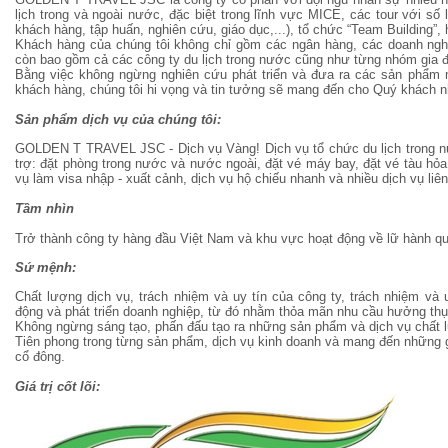
lịch trong và ngoài nước, đặc biệt trong lĩnh vực MICE, các tour với số 
khách hàng, tập huấn, nghiên cứu, giáo dục,...), tổ chức “Team Building”,
Khách hàng của chúng tôi không chỉ gồm các ngân hàng, các doanh ngh
còn bao gồm cả các công ty du lịch trong nước cũng như từng nhóm gia đì
Bằng việc không ngừng nghiên cứu phát triển và đưa ra các sản phẩm m
khách hàng, chúng tôi hi vọng và tin tưởng sẽ mang đến cho Quý khách n
Sản phẩm dịch vụ của chúng tôi:
GOLDEN T TRAVEL JSC - Dịch vụ Vàng! Dịch vụ tổ chức du lịch trong nướ
trợ: đặt phòng trong nước và nước ngoài, đặt vé máy bay, đặt vé tàu hỏa
vụ làm visa nhập - xuất cảnh, dịch vụ hộ chiếu nhanh và nhiều dịch vụ liê
Tầm nhìn
Trở thành công ty hàng đầu Việt Nam và khu vực hoạt động về lữ hành quốc
Sứ mệnh:
Chất lượng dịch vụ, trách nhiệm và uy tín của công ty, trách nhiệm và u
động và phát triển doanh nghiệp, từ đó nhằm thỏa mãn nhu cầu hưởng thụ
Không ngừng sáng tạo, phấn đấu tạo ra những sản phẩm và dịch vụ chất l
Tiên phong trong từng sản phẩm, dịch vụ kinh doanh và mang đến những giá
cổ đông.
Giá trị cốt lõi: