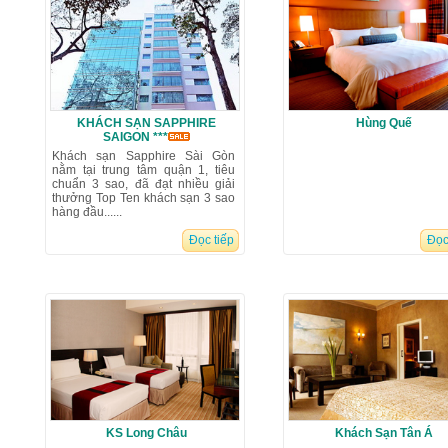
KHÁCH SẠN SAPPHIRE
Hùng Quế
SAIGON ***
Khách sạn Sapphire Sài Gòn
nằm tại trung tâm quận 1, tiêu
chuẩn 3 sao, đã đạt nhiều giải
thưởng Top Ten khách sạn 3 sao
hàng đầu......
Đọc tiếp
Đọc
KS Long Châu
Khách Sạn Tân Á