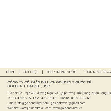
HOME
GIỚI THIỆU
TOUR TRONG NƯỚC
TOUR NƯỚC NGOÀ
CÔNG TY CỔ PHẦN DU LỊCH GOLDEN T QUỐC TẾ -
GOLDEN T TRAVEL., JSC
Địa chỉ: Số 5 ngõ 486 đường Ngô Gia Tự, phường Đức Giang, quận Long Biê
Tel: 04.39987755 | Fax: 04.62570129 | Hotline: 0989 32 32 69
Email: info@goldenttravel.com | goldenttravel@gmail.com
Website: www.goldenttravel.com | www.goldenttravel.vn