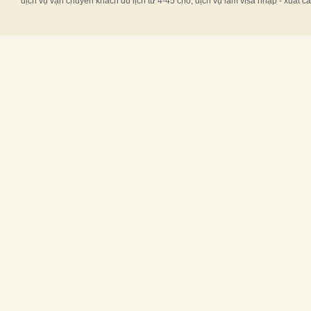
dịch vụ vận chuyển khách du lịch từ 4-45 chỗ, dịch vụ làm visa nhập - xuất c