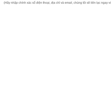
(Hãy nhập chính xác số điện thoại, địa chỉ và email, chúng tôi sẽ liên lạc ngay 