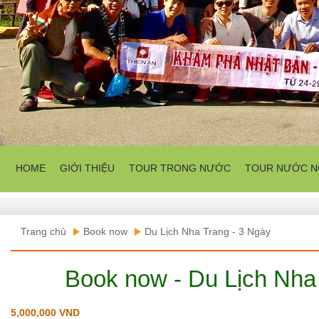
HOME
GIỚI THIỆU
TOUR TRONG NƯỚC
TOUR NƯỚC N
Trang chủ
Book now
Du Lịch Nha Trang - 3 Ngày
Book now - Du Lịch Nha
5,000,000 VND