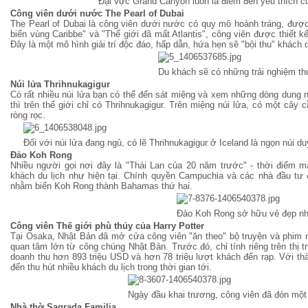
Đại vực Grand Canyon luôn là điểm đến yêu thích của
Công viên dưới nước The Pearl of Dubai
The Pearl of Dubai là công viên dưới nước có quy mô hoành tráng, đư
biển vùng Caribbe" và "Thế giới đã mất Atlantis", công viên được thiết 
Đây là một mô hình giải trí độc đáo, hấp dẫn, hứa hẹn sẽ "bội thu" khách du
Du khách sẽ có những trải nghiệm thú
Núi lửa Thrihnukagigur
Có rất nhiều núi lửa bạn có thể đến sát miệng và xem những dòng dung n
thì trên thế giới chỉ có Thrihnukagigur. Trên miệng núi lửa, có một câ
ròng rọc.
Đối với núi lửa đang ngủ, có lẽ Thrihnukagigur ở Iceland là ngọn núi 
Đảo
Koh
Rong
Nhiều người gọi nơi đây là "Thái Lan của 20 năm trước" - thời điểm m
khách du lịch như hiện tại. Chính quyền Campuchia và các nhà đầu tư đ
nhằm biến Koh Rong thành Bahamas thứ hai.
Đảo Koh Rong sở hữu vẻ đẹp nh
Công viên
Thế giới phù thủy
của Harry Potter
Tại Osaka, Nhật Bản đã mở cửa công viên "ăn theo" bộ truyện và phim nổ
quan tâm lớn từ công chúng Nhật Bản. Trước đó, chỉ tính riêng trên thị
doanh thu hơn 893 triệu USD và hơn 78 triệu lượt khách đến rạp.
Với thà
đến thu hút nhiều khách du lịch trong thời gian tới.
Ngày đầu khai trương, công viên đã đón một
N
hà thờ Sagrada Familia