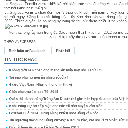
La Sagrada Familia được thiết kế bởi kiến trúc sư nổi tiếng Antoni Ga
thờ nổi tiếng nhất thế giới.
La Sagrada Familia chào đón hơn 3 triệu du khách mỗi năm vì vậy luôn
vé mỗi ngày. Công trình nổi tiếng của Tây Ban Nha này vẫn đang tiếp t
2026. Chính quyền địa phương hy vọng sẽ thu hút thêm nhiều lượt khách 
Nội thất lộng lẫy bên trong đã được hoàn thành vào năm 2012 và mở c
đang được xây dựng và mới hoàn thành ở mứ
THEO VNEXPRESS
Bình luận từ Facebook
Phản hồi
TIN TỨC KHÁC
Không giới hạn chất lỏng mang lên máy bay nội địa từ 1/5
Tại sao phụ nữ nên ăn nhiều sôcôla?
4 cực Việt Nam: Những thông tin thú vị
Chốt phương án nghỉ Tết 2015
Quần thể danh thắng Tràng An: Di sản thế giới hỗn hợp đầu tiên của Việt
Khởi công Dự án cấp điện cho các xã đảo huyện Vân Đồn
Festival Huế 2014: Tưng bừng nhiều hoạt động văn hóa
Tín ngưỡng thờ cúng Hùng Vương: Niềm tự hào, kết nối và tạo nên sức m
Giỗ tổ Hùng Vương – Lễ hội đền Hùng 2014