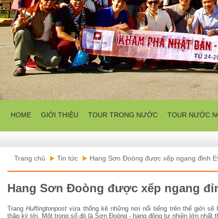
HOME
GIỚI THIỆU
TOUR TRONG NƯỚC
TOUR NƯỚC N
Trang chủ
Tin tức
Hang Sơn Đoòng được xếp ngang đỉnh Ev
Hang Sơn Đoòng được xếp ngang đỉn
Trang
Huffingtonpost
vừa thống kê những nơi nổi tiếng trên thế giới sẽ l
thập kỷ tới. Một trong số đó là Sơn Đoòng - hang động tự nhiên lớn nhất 