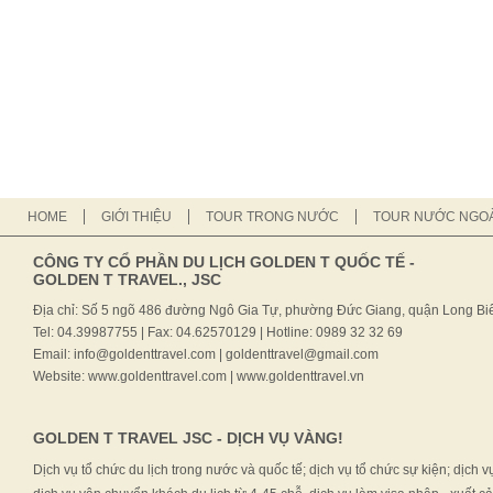
HOME
GIỚI THIỆU
TOUR TRONG NƯỚC
TOUR NƯỚC NGOÀ
CÔNG TY CỔ PHẦN DU LỊCH GOLDEN T QUỐC TẾ -
GOLDEN T TRAVEL., JSC
Địa chỉ: Số 5 ngõ 486 đường Ngô Gia Tự, phường Đức Giang, quận Long Biê
Tel: 04.39987755 | Fax: 04.62570129 | Hotline: 0989 32 32 69
Email: info@goldenttravel.com | goldenttravel@gmail.com
Website: www.goldenttravel.com | www.goldenttravel.vn
GOLDEN T TRAVEL JSC - DỊCH VỤ VÀNG!
Dịch vụ tổ chức du lịch trong nước và quốc tế; dịch vụ tổ chức sự kiện; dịch v