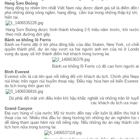
Hang Sơn Đoòng
Hang động tự nhiên lớn nhất Việt Nam này được đánh giá sẽ là điểm đến 
phá những dòng sông ngầm, hang động, cắm trại trong những thập kỷ tới, 
hiện tại.
Hang Sơn Đoòng được hình thành khoảng 2-5 triệu năm trước, khi nước 
theo một đường đứt gãy.
Bánh xe khổng lồ Ferris
Bánh xe Ferris đặt ở bờ phía đông bắc của đảo Staten, New York, có chi
quyền thành phố, dự án này vượt xa hai người anh em của nó ở Londo
vọng đu quay sẽ trở thành điểm hút khách trong tương lai.
Bánh xe khổng lồ Ferris có độ cao hơn người a
Đỉnh Everest
Everest vốn là cái tên quá nổi tiếng đối với khách du lịch. Chính phủ Ne
núi khác trên ngọn núi huyền thoại này. Điều này hứa hẹn sẽ biến Everest
du lịch trong thời gian tới.
Dù phải đối mặt với điều kiện khí hậu khắc nghiệt và những trận lở tuyế
các khách du lịch ưa mạo 
Grand Canyon
Đại vực hùng vĩ của nước Mỹ từ trước đến nay vẫn luôn là điểm thu hút 
thoại của nó. Nhiều nhà đầu tư đang hướng tới những dự án nghiêm túc
dễ dàng tham quan hẻm núi nổi tiếng này. Nếu những dự án này thành cô
lịch hơn nữa trong tương lai.